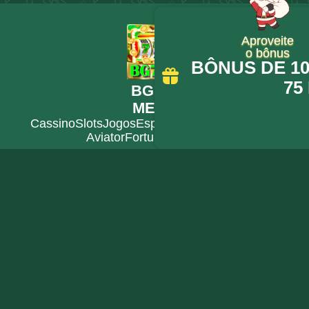
Aproveite
o bônus
BÔNUS DE 100
75
BG777
MENU
Cassino
Slots
Jogos
Esporte
Bônus
Login
Baixar
Aviator
Fortune Tiger
Blog