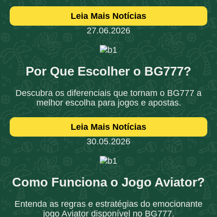
Leia Mais Notícias
27.06.2026
Por Que Escolher o BG777?
Descubra os diferenciais que tornam o BG777 a
melhor escolha para jogos e apostas.
Leia Mais Notícias
30.05.2026
Como Funciona o Jogo Aviator?
Entenda as regras e estratégias do emocionante
jogo Aviator disponível no BG777.